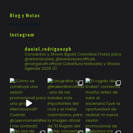
Conseguir
guía
Mejores
completa
Imágenes
Blog y Notas
Instagram
daniel.rodriguezph
Conciertos y Shows
Bgotá Colombia | Fotos para:
@arkonarussia, @leaveseyesofficial,
@nargaroth.official
Cobertura festivales y Shows
Agenda 2026 👇🏻