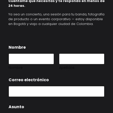
Cuéntame qué necesitas y te respondo en menos de
24 horas.
Ya sea un concierto, una sesión para tu banda, fotografía
de producto o un evento corporativo — estoy disponible
en Bogotá y viajo a cualquier ciudad de Colombia.
Nombre
Nombre
Apellidos
C
Correo electrónico
o
r
r
e
o
N
Asunto
o