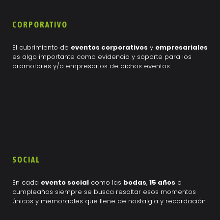
CORPORATIVO
El cubrimiento de
eventos corporativos
y
empresariales
es algo importante como evidencia y soporte para los
promotores y/o empresarios de dichos eventos
Danielfoto
Danielfoto
on
on
15 de
13 de
mayo
junio
de
de
2024
2026
0
0
5
SOCIAL
Cómo
Consejos
fotografiar
para
En cada
evento social
como las
bodas
,
15 años
o
conciertos
Fotografía
cumpleaños siempre se busca resaltar esos momentos
con
de
únicos y memorables que llene de nostalgia y recordación
Conciertos
poca
y
luz: