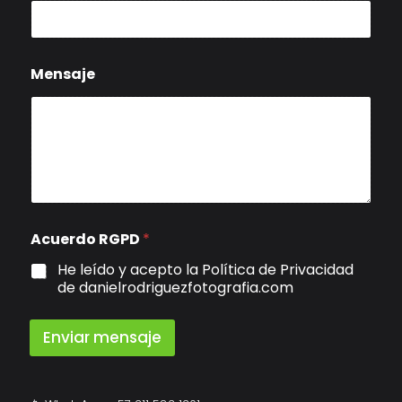
m
b
r
e
A
Mensaje
s
u
n
t
o
Acuerdo RGPD
*
He leído y acepto la Política de Privacidad
de danielrodriguezfotografia.com
Enviar mensaje